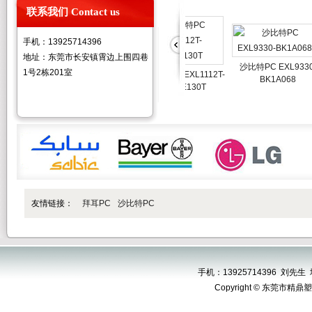
联系我们 Contact us
手机：13925714396
地址：东莞市长安镇霄边上围四巷
沙比特PC EXL9335-
沙比特PC EXL9330-
1号2栋201室
沙比特PC EXL1112T-
GY2E034
BK1A068
RD2E130T
友情链接：
拜耳PC
沙比特PC
手机：13925714396 刘
Copyright © 东莞市